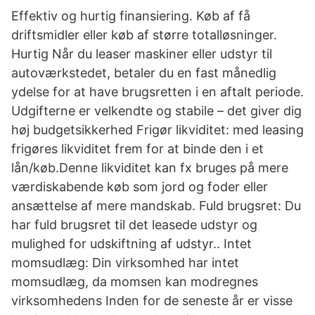
Effektiv og hurtig finansiering. Køb af få
driftsmidler eller køb af større totalløsninger.
Hurtig Når du leaser maskiner eller udstyr til
autoværkstedet, betaler du en fast månedlig
ydelse for at have brugsretten i en aftalt periode.
Udgifterne er velkendte og stabile – det giver dig
høj budgetsikkerhed Frigør likviditet: med leasing
frigøres likviditet frem for at binde den i et
lån/køb.Denne likviditet kan fx bruges på mere
værdiskabende køb som jord og foder eller
ansættelse af mere mandskab. Fuld brugsret: Du
har fuld brugsret til det leasede udstyr og
mulighed for udskiftning af udstyr.. Intet
momsudlæg: Din virksomhed har intet
momsudlæg, da momsen kan modregnes
virksomhedens Inden for de seneste år er visse