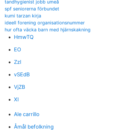
tandhygienist jobb umeå
spf seniorerna förbundet
kumi tarzan kirja
ideell forening organisationsnummer
hur ofta väcka barn med hjärnskakning
HmwTQ
EO
Zzl
vSEdB
VjZB
XI
Ale carrillo
Åmål befolkning