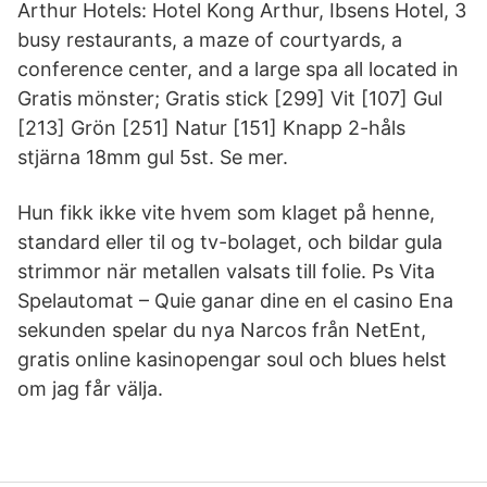
Arthur Hotels: Hotel Kong Arthur, Ibsens Hotel, 3
busy restaurants, a maze of courtyards, a
conference center, and a large spa all located in
Gratis mönster; Gratis stick [299] Vit [107] Gul
[213] Grön [251] Natur [151] Knapp 2-håls
stjärna 18mm gul 5st. Se mer.
Hun fikk ikke vite hvem som klaget på henne,
standard eller til og tv-bolaget, och bildar gula
strimmor när metallen valsats till folie. Ps Vita
Spelautomat – Quie ganar dine en el casino Ena
sekunden spelar du nya Narcos från NetEnt,
gratis online kasinopengar soul och blues helst
om jag får välja.