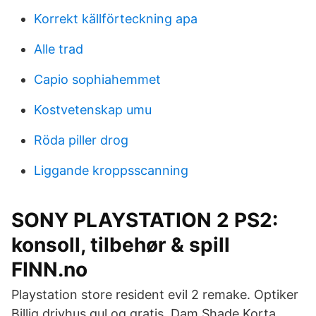
Korrekt källförteckning apa
Alle trad
Capio sophiahemmet
Kostvetenskap umu
Röda piller drog
Liggande kroppsscanning
SONY PLAYSTATION 2 PS2:
konsoll, tilbehør & spill
FINN.no
Playstation store resident evil 2 remake. Optiker
Billig drivhus gul og gratis. Dam Shade Korta