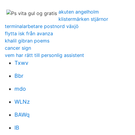
akuten angelholm
klistermärken stjärnor
terminalarbetare postnord växjö
flytta isk från avanza
khalil gibran poems
cancer sign
vem har rätt till personlig assistent
Txwv
Bbr
mdo
WLNz
BAWq
lB