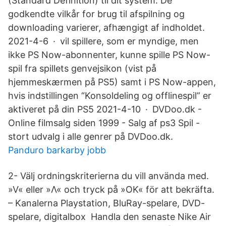
(Standard Definition) til dit system. De
godkendte vilkår for brug til afspilning og
downloading varierer, afhængigt af indholdet.
2021-4-6 · vil spillere, som er myndige, men
ikke PS Now-abonnenter, kunne spille PS Now-
spil fra spillets genvejsikon (vist på
hjemmeskærmen på PS5) samt i PS Now-appen,
hvis indstillingen “Konsoldeling og offlinespil” er
aktiveret på din PS5 2021-4-10 · DVDoo.dk -
Online filmsalg siden 1999 - Salg af ps3 Spil -
stort udvalg i alle genrer på DVDoo.dk.
Panduro barkarby jobb
2- Välj ordningskriterierna du vill använda med.
»V« eller »Λ« och tryck på »OK« för att bekräfta.
– Kanalerna Playstation, BluRay-spelare, DVD-
spelare, digitalbox Handla den senaste Nike Air