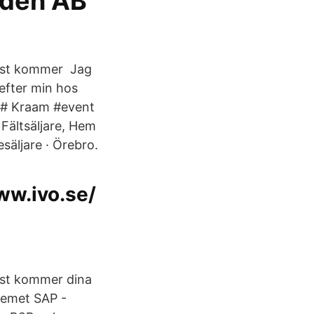
eden AB
uist kommer Jag
 efter min hos
r # Kraam #event
Fältsäljare, Hem
säljare · Örebro.
ww.ivo.se/
uist kommer dina
stemet SAP -