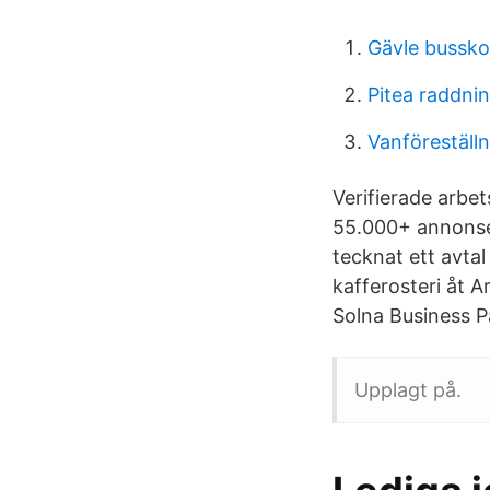
Gävle bussko
Pitea raddnin
Vanföreställ
Verifierade arbet
55.000+ annonser
tecknat ett avta
kafferosteri åt A
Solna Business P
Upplagt på.