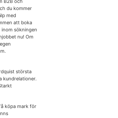
om B2B och
 och du kommer
älp med
kommen att boka
b inom sökningen
ömjobbet nu! Om
 egen
lm.
dquist största
a kundrelationer.
Starkt
få köpa mark för
inns