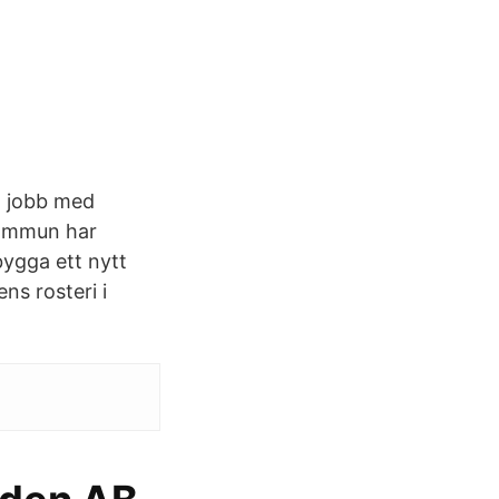
tt jobb med
kommun har
bygga ett nytt
ns rosteri i