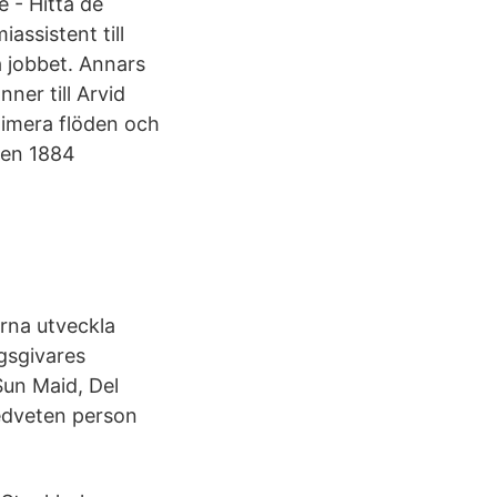
e - Hitta de
ssistent till
a jobbet. Annars
ner till Arvid
timera flöden och
ten 1884
rna utveckla
gsgivares
Sun Maid, Del
medveten person