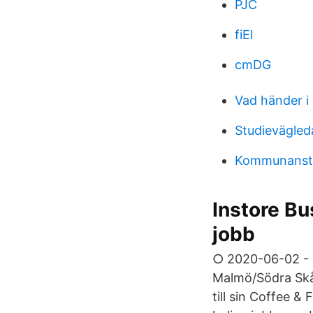
PJC
fiEl
cmDG
Vad händer i 
Studievägleda
Kommunanstä
Instore Bu
jobb
○ 2020-06-02 - 
Malmö/Södra Skån
till sin Coffee &