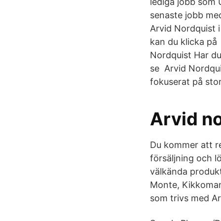
lediga jobb som U
senaste jobb med
Arvid Nordquist 
kan du klicka på
Nordquist Har du
se Arvid Nordqui
fokuserat på sto
Arvid n
Du kommer att r
försäljning och 
välkända produkt
Monte, Kikkoman 
som trivs med Arv