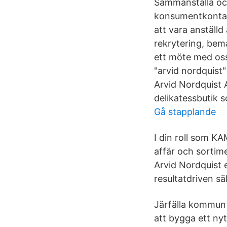
Sammanställa och
konsumentkontakt
att vara anställ
rekrytering, bem
ett möte med oss
"arvid nordquist
Arvid Nordquist 
delikatessbutik 
Gå stapplande
I din roll som K
affär och sortim
Arvid Nordquist e
resultatdriven sä
Järfälla kommun 
att bygga ett nyt