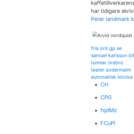
kaffetillverkaren
har tidigare skri
Peter landmark 
fria ord gp se
samuel karlsson bil
tunnlar örebro
teater sodermalm
automatisk klocka 
CH
CPG
fqdMz
FCuPl