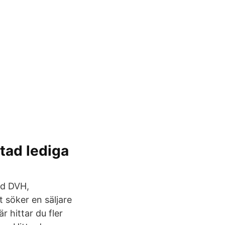
tad lediga
od DVH,
 söker en säljare
r hittar du fler