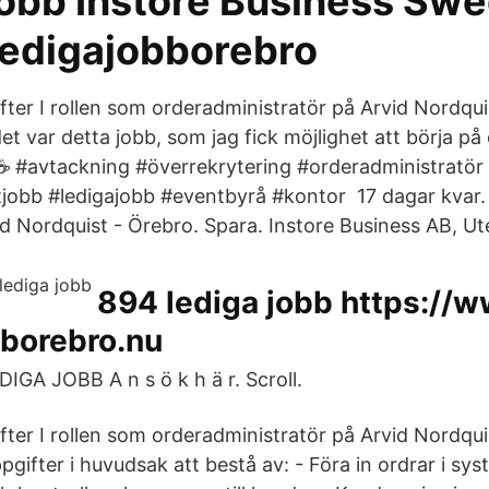
jobb Instore Business Sw
ledigajobborebro
fter I rollen som orderadministratör på Arvid Nordq
det var detta jobb, som jag fick möjlighet att börja på
☕️ #avtackning #överrekrytering #orderadministratö
tjobb #ledigajobb #eventbyrå #kontor 17 dagar kvar. 
d Nordquist - Örebro. Spara. Instore Business AB, Ute
894 lediga jobb https://w
bborebro.nu
GA JOBB A n s ö k h ä r. Scroll.
fter I rollen som orderadministratör på Arvid Nordq
gifter i huvudsak att bestå av: - Föra in ordrar i sy