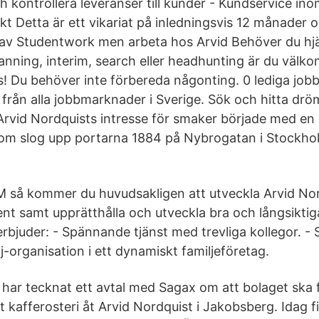
 kontrollera leveranser till kunder - Kundservice in
 Detta är ett vikariat på inledningsvis 12 månader
d av Studentwork men arbeta hos Arvid Behöver du hj
anning, interim, search eller headhunting är du väl
! Du behöver inte förbereda någonting. 0 lediga job
" från alla jobbmarknader i Sverige. Sök och hitta dr
Arvid Nordquists intresse för smaker började med en
som slog upp portarna 1884 på Nybrogatan i Stockho
AM så kommer du huvudsakligen att utveckla Arvid Nor
ent samt upprätthålla och utveckla bra och långsiktig
rbjuder: - Spännande tjänst med trevliga kollegor. - 
lj-organisation i ett dynamiskt familjeföretag.
har tecknat ett avtal med Sagax om att bolaget ska 
t kafferosteri åt Arvid Nordquist i Jakobsberg. Idag f