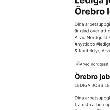
Lediga 
Örebro 
Dina arbetsuppgi
är glad över att 
Arvid Nordquist 
#nyttjobb #ledig
& Konfektyr, Arvi
Örebro jo
LEDIGA JOBB LEDI
Dina arbetsuppgi
främsta arbetsupp