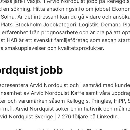
tesäljare i Växjö. 1 Arvid Nordquist jobb på Renego.s
 en sökning. Hitta ansökningsinfo om jobbet Ekonomia
i Solna. Är det intressant kan du gå vidare och ansök
 Plats: Stockholm Jobbkategori: Logistik. Demand Plan
 erfarenhet från prognosarbete och är bra på att op
st HAB är ett svenskt familjeföretag som sedan star
ra smakupplevelser och kvalitetsprodukter.
ordquist jobb
epresentera Arvid Nordquist och i samråd med kunde
lönsamhet av Arvid Nordquist Kaffe samt våra uppdra
er och varumärken såsom Kellogg s, Pringles, HiPP, 
m.fl. Arvid Nordquist söker en initiativrik och mål
id Nordquist Sverige | 7 276 följare på LinkedIn.