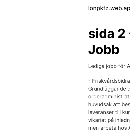
lonpkfz.web.a
sida 2
Jobb
Lediga jobb för 
- Friskvårdsbidr
Grundläggande da
orderadministrat
huvudsak att bes
leveranser till 
vikariat på inle
men arbeta hos A