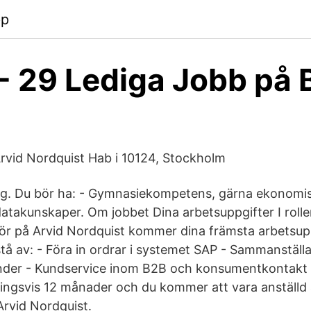
pp
 - 29 Lediga Jobb på 
Arvid Nordquist Hab i 10124, Stockholm
ag. Du bör ha: - Gymnasiekompetens, gärna ekonomisk 
takunskaper. Om jobbet Dina arbetsuppgifter I roll
ör på Arvid Nordquist kommer dina främsta arbetsupp
tå av: - Föra in ordrar i systemet SAP - Sammanställa
kunder - Kundservice inom B2B och konsumentkontakt 
dningsvis 12 månader och du kommer att vara anställ
rvid Nordquist.