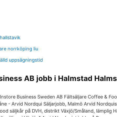
hallstavik
re norrköping liu
lld uppsägningstid
siness AB jobb i Halmstad Halms
Instore Business Sweden AB Fältsäljare Coffee & Fo
e - Arvid Nordqui Säljarjobb, Malmö Arvid Nordquist
 Food säljkår på DVH, distrikt Växjö/Småland, lämplig Hä