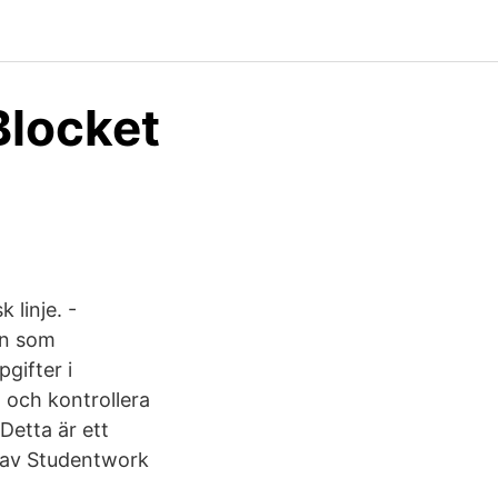
Blocket
linje. -
en som
gifter i
 och kontrollera
Detta är ett
d av Studentwork