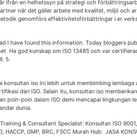
år ifrån en helhetssyn på strategi och förbättringsar
rtner när det gäller arbete med kvalitet, miljö och a
odik genomförs effektivitetsförbättringar i er ver
glad I have found this information. Today bloggers pub
net Ha god kunskap om ISO 13485 och var certifiera
l. 5.
i konsultan iso ini lebih untuk membimbing lembaga a
ifikasi dari ISO. Selain itu, konsultan iso memberik
an poin-poin dalam ISO demi mencapai lingkungan 
andar dunia.
raining & Consultant Specialist: Konsultan ISO 9001,
00, HACCP, GMP, BRC, FSCC Murah Hub: JASA KO