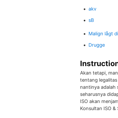
akv
sB
Malign lågt d
Drugge
Instruct
Akan tetapi, man
tentang legalita
nantinya adalah 
seharusnya didap
ISO akan menjam
Konsultan ISO & S