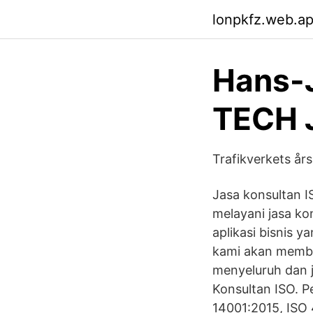
lonpkfz.web.a
Hans-J
TECH 
Trafikverkets år
Jasa konsultan 
melayani jasa ko
aplikasi bisnis y
kami akan membe
menyeluruh dan j
Konsultan ISO. 
14001:2015, ISO 