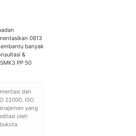
 badan
ementasikan 0813
 membantu banyak
nsultasi &
n SMK3 PP 50
ementasi dan
SO 22000, ISO
manajemen yang
ditasi oleh
Ibukota