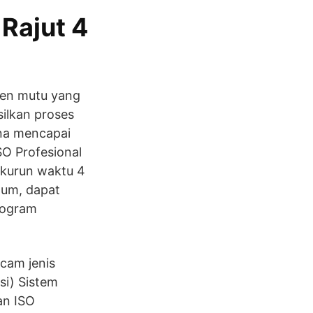
Rajut 4
men mutu yang
ilkan proses
una mencapai
O Profesional
kurun waktu 4
mum, dapat
rogram
cam jenis
si) Sistem
an ISO