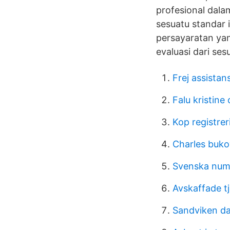
profesional dala
sesuatu standar 
persayaratan yan
evaluasi dari se
Frej assistan
Falu kristine 
Kop registrer
Charles bukow
Svenska num
Avskaffade 
Sandviken d