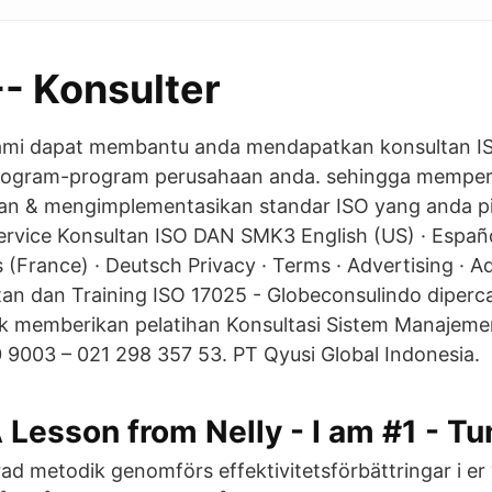
-- Konsulter
ami dapat membantu anda mendapatkan konsultan IS
rogram-program perusahaan anda. sehingga mempe
n & mengimplementasikan standar ISO yang anda pil
rvice Konsultan ISO DAN SMK3 English (US) · Españo
is (France) · Deutsch Privacy · Terms · Advertising · A
tan dan Training ISO 17025 - Globeconsulindo diperc
k memberikan pelatihan Konsultasi Sistem Manajeme
9003 – 021 298 357 53. PT Qyusi Global Indonesia.
 Lesson from Nelly - I am #1 - Tu
 metodik genomförs effektivitetsförbättringar i e