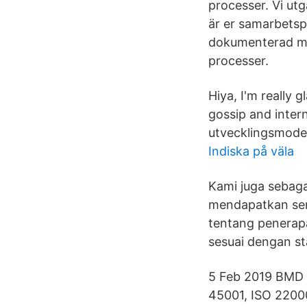
processer. Vi utg
är er samarbetspa
dokumenterad met
processer.
Hiya, I'm really 
gossip and inter
utvecklingsmodel
Indiska på väla
Kami juga sebaga
mendapatkan sert
tentang penerap
sesuai dengan st
5 Feb 2019 BMD T
45001, ISO 220