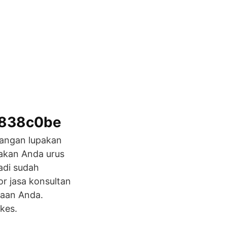
2838c0be
 Jangan lupakan
 akan Anda urus
adi sudah
or jasa konsultan
haan Anda.
ikes.