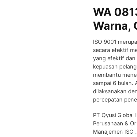
WA 0813
Warna, C
ISO 9001 merupa
secara efektif m
yang efektif da
kepuasan pelang
membantu menera
sampai 6 bulan. 
dilaksanakan de
percepatan pener
PT Qyusi Global
Perusahaan & Org
Manajemen ISO …