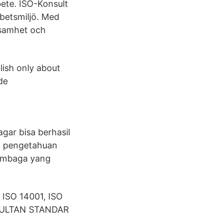
bete. ISO-Konsult
rbetsmiljö. Med
ksamhet och
lish only about
de
gar bisa berhasil
an pengetahuan
lembaga yang
 ISO 14001, ISO
NSULTAN STANDAR