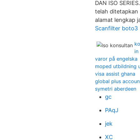
DAN ISO SERIES.
telah ditetapka
alamat lengkap j
Scanfilter boto3
ko
in
varor på engelska
moped utbildning 
visa assist ghana
global plus accoun
symetri aberdeen
gc
PAqJ
jek
XC