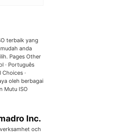
O terbaik yang
rmudah anda
ih. Pages Other
l · Português
d Choices ·
aya oleh berbagai
n Mutu ISO
madro Inc.
r verksamhet och