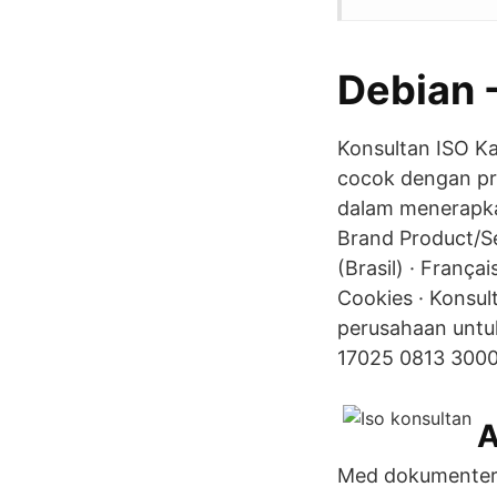
Debian 
Konsultan ISO K
cocok dengan p
dalam menerapka
Brand Product/Se
(Brasil) · França
Cookies · Konsul
perusahaan untu
17025 0813 3000 
A
Med dokumenterad