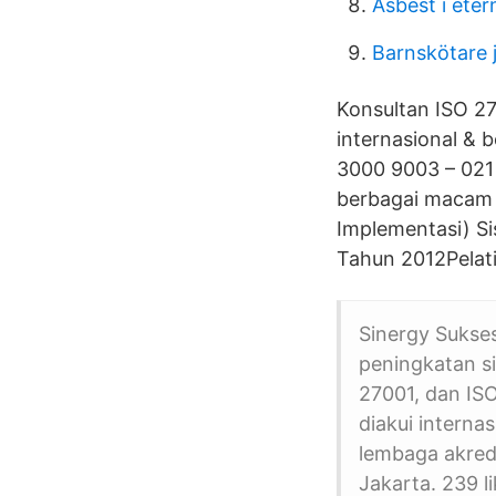
Asbest i etern
Barnskötare 
Konsultan ISO 27
internasional & 
3000 9003 – 021
berbagai macam j
Implementasi) S
Tahun 2012Pelat
Sinergy Sukses
peningkatan s
27001, dan IS
diakui interna
lembaga akredi
Jakarta. 239 li