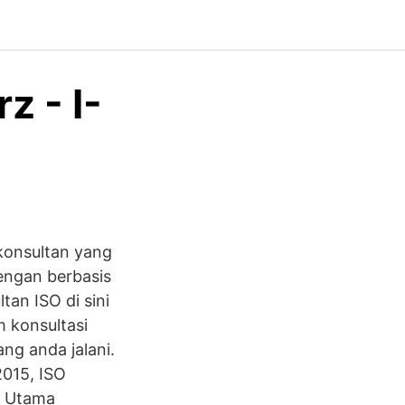
 - I-
konsultan yang
engan berbasis
tan ISO di sini
 konsultasi
ng anda jalani.
015, ISO
i Utama