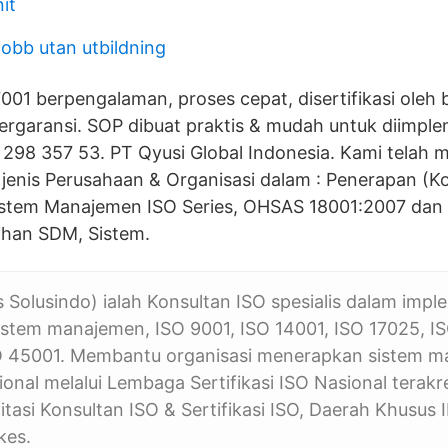
it
jobb utan utbildning
001 berpengalaman, proses cepat, disertifikasi oleh
bergaransi. SOP dibuat praktis & mudah untuk diimpl
 298 357 53. PT Qyusi Global Indonesia. Kami telah
enis Perusahaan & Organisasi dalam : Penerapan (Ko
istem Manajemen ISO Series, OHSAS 18001:2007 da
ihan SDM, Sistem.
 Solusindo) ialah Konsultan ISO spesialis dalam impl
istem manajemen, ISO 9001, ISO 14001, ISO 17025, I
O 45001. Membantu organisasi menerapkan sistem 
sional melalui Lembaga Sertifikasi ISO Nasional terakre
tasi Konsultan ISO & Sertifikasi ISO, Daerah Khusus 
kes.