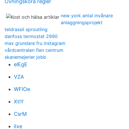
Övningsköra regler
new york antal invånare
anlaggningsprojekt
teldrassil sproutling
danfoss termostat 2990
max grundare fru instagram
vårdcentralen flen centrum
skanemejerier jobb
elEgE
VZA
WFlOe
XtlY
CsrM
iIxe